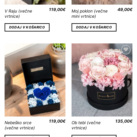
119,00
€
49,00
€
V Raju (večne
Moj poklon (večne
vrtnice)
mini vrtnice)
DODAJ V KOŠARICO
DODAJ V KOŠARICO
Dodaj
Dodaj
na
na
Wishlist
Wishlist
119,00
€
135,00
€
Nebeško srce
Ob tebi (večne
(večne vrtnice)
vrtnice)