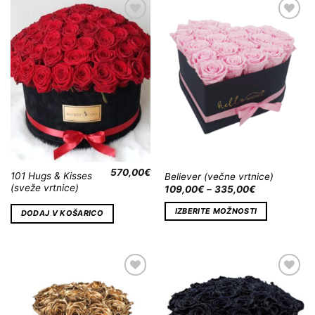
Dodaj
Dodaj
na
na
Wishlist
Wishlist
570,00
€
101 Hugs & Kisses
Believer (večne vrtnice)
(sveže vrtnice)
109,00
€
–
335,00
€
IZBERITE MOŽNOSTI
DODAJ V KOŠARICO
Dodaj
Dodaj
na
na
Wishlist
Wishlist