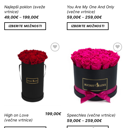
Najlepši poklon (sveže
You Are My One And Only
vrtnice)
(večne vrtnice)
49,00
€
–
199,00
€
59,00
€
–
259,00
€
IZBERITE MOŽNOSTI
IZBERITE MOŽNOSTI
Dodaj
Dodaj
na
na
Wishlist
Wishlist
199,00
€
High on Love
Speechles (večne vrtnice)
(večne vrtnice)
59,00
€
–
259,00
€