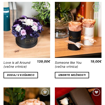
Dodaj
Dodaj
na
na
Wishlist
Wishlist
139,00
€
19,00
€
Love is all Around
Someone like You
(večne vrtnice)
(večna vrtnica)
DODAJ V KOŠARICO
IZBERITE MOŽNOSTI
Dodaj
Dodaj
na
na