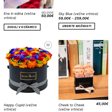
60,00
€
Ena in edina (večna
Sky Blue (večne vrtnice)
50,00
€
vrtnica)
59,00
€
–
259,00
€
IZBERITE MOŽNOSTI
DODAJ V KOŠARICO
Dodaj
Dodaj
na
na
Wishlist
Wishlist
45,00
€
Happy Cupid (večne
Cheek to Cheek
vrtnice)
(večne vrtnice)