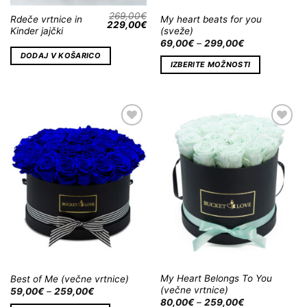
269,00
€
Rdeče vrtnice in
My heart beats for you
229,00
€
Kinder jajčki
(sveže)
69,00
€
–
299,00
€
DODAJ V KOŠARICO
IZBERITE MOŽNOSTI
Dodaj
Dodaj
na
na
Wishlist
Wishlist
My Heart Belongs To You
Best of Me (večne vrtnice)
(večne vrtnice)
59,00
€
–
259,00
€
80,00
€
–
259,00
€