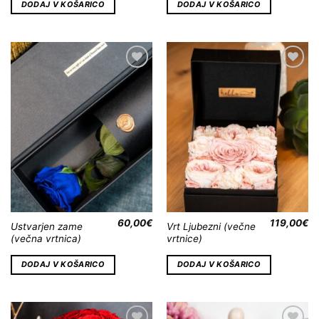
DODAJ V KOŠARICO
DODAJ V KOŠARICO
Dodaj
Dodaj
na
na
Wishlist
Wishlist
60,00
€
119,00
€
Ustvarjen zame
Vrt Ljubezni (večne
(večna vrtnica)
vrtnice)
DODAJ V KOŠARICO
DODAJ V KOŠARICO