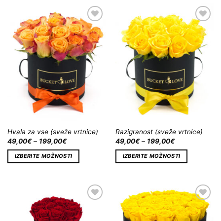
Dodaj
Dodaj
na
na
Wishlist
Wishlist
Hvala za vse (sveže vrtnice)
Razigranost (sveže vrtnice)
49,00
€
–
199,00
€
49,00
€
–
199,00
€
IZBERITE MOŽNOSTI
IZBERITE MOŽNOSTI
Dodaj
Dodaj
na
na
Wishlist
Wishlist