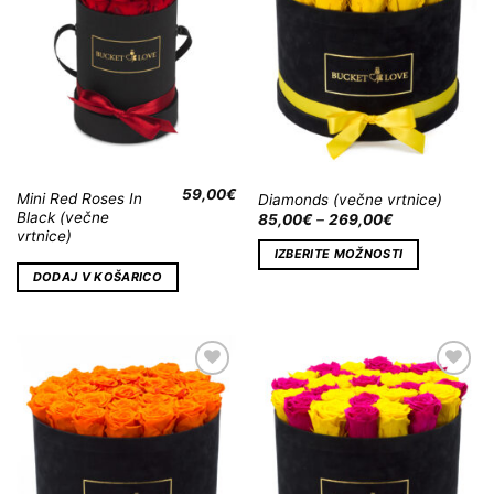
59,00
€
Mini Red Roses In
Diamonds (večne vrtnice)
Black (večne
85,00
€
–
269,00
€
vrtnice)
IZBERITE MOŽNOSTI
DODAJ V KOŠARICO
Dodaj
Dodaj
na
na
Wishlist
Wishlist