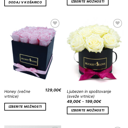
IZBERITE MOŽNOSTI
DODAJ V KOŠARICO
Dodaj
Dodaj
na
na
Wishlist
Wishlist
129,00
€
Honey (večne
Ljubezen in spoštovanje
vrtnice)
(sveže vrtnice)
49,00
€
–
199,00
€
IZBERITE MOŽNOSTI
IZBERITE MOŽNOSTI