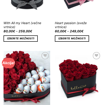
With All my Heart (večne
Heart passion (sveže
vrtnice)
vrtnice)
80,00
€
–
259,00
€
60,00
€
–
249,00
€
IZBERITE MOŽNOSTI
IZBERITE MOŽNOSTI
Akcija!
Dodaj
Dodaj
na
na
Wishlist
Wishlist