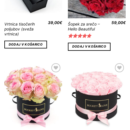
39,00
€
59,00
€
Vrtnica tisočerih
Šopek za srečo –
poljubov (sveža
Hello Beautiful
vrtnica)
Ocenjeno
DODAJ V KOŠARICO
DODAJ V KOŠARICO
5.00
od 5
Dodaj
Dodaj
na
na
Wishlist
Wishlist