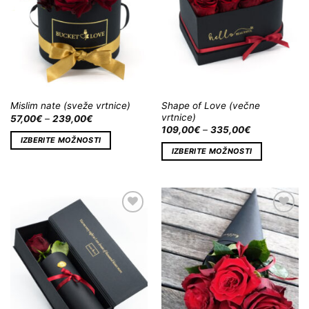
Shape of Love (večne
Mislim nate (sveže vrtnice)
vrtnice)
57,00
€
–
239,00
€
109,00
€
–
335,00
€
IZBERITE MOŽNOSTI
IZBERITE MOŽNOSTI
Dodaj
Dodaj
na
na
Wishlist
Wishlist