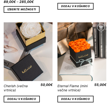
89,00
€
–
285,00
€
DODAJ V KOŠARICO
IZBERITE MOŽNOSTI
Dodaj
Dodaj
na
na
Wishlist
Wishlist
50,00
€
55,00
€
Cherish (večna
Eternal Flame (mini
vrtnica)
večne vrtnice)
DODAJ V KOŠARICO
DODAJ V KOŠARICO