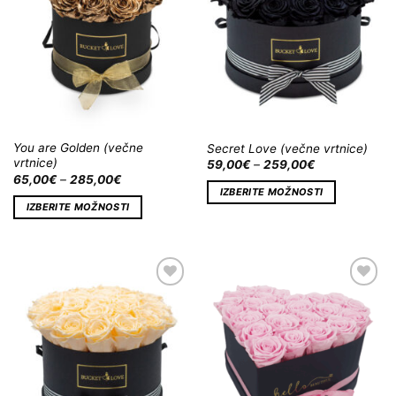
You are Golden (večne
Secret Love (večne vrtnice)
vrtnice)
59,00
€
–
259,00
€
65,00
€
–
285,00
€
IZBERITE MOŽNOSTI
IZBERITE MOŽNOSTI
Dodaj
Dodaj
na
na
Wishlist
Wishlist