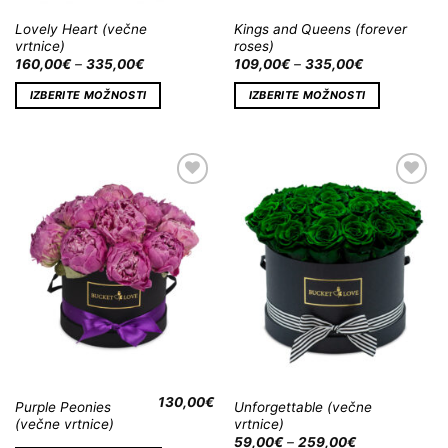
Lovely Heart (večne
Kings and Queens (forever
vrtnice)
roses)
160,00
€
–
335,00
€
109,00
€
–
335,00
€
IZBERITE MOŽNOSTI
IZBERITE MOŽNOSTI
Dodaj
Dodaj
na
na
Wishlist
Wishlist
130,00
€
Purple Peonies
Unforgettable (večne
(večne vrtnice)
vrtnice)
59,00
€
–
259,00
€