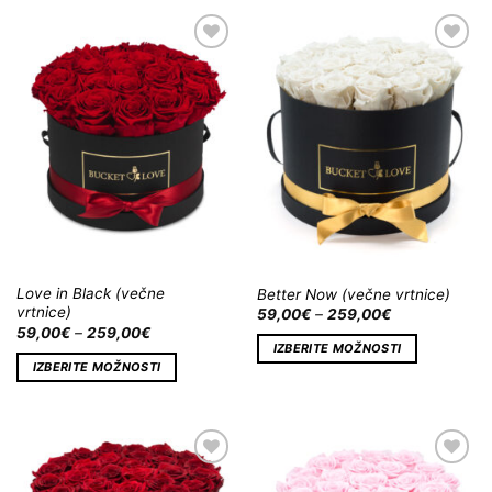
Dodaj
Dodaj
na
na
Wishlist
Wishlist
Love in Black (večne
Better Now (večne vrtnice)
vrtnice)
59,00
€
–
259,00
€
59,00
€
–
259,00
€
IZBERITE MOŽNOSTI
IZBERITE MOŽNOSTI
Dodaj
Dodaj