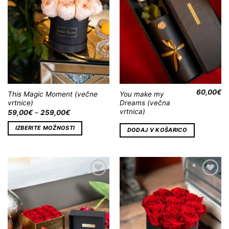
Wishlist
Wishlist
60,00
€
This Magic Moment (večne
You make my
vrtnice)
Dreams (večna
vrtnica)
59,00
€
–
259,00
€
IZBERITE MOŽNOSTI
DODAJ V KOŠARICO
Dodaj
Dodaj
na
na
Wishlist
Wishlist