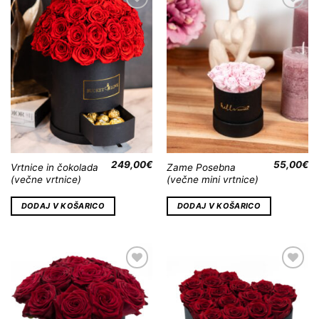
Dodaj
Dodaj
na
na
Wishlist
Wishlist
249,00
€
55,00
€
Vrtnice in čokolada
Zame Posebna
(večne vrtnice)
(večne mini vrtnice)
DODAJ V KOŠARICO
DODAJ V KOŠARICO
Dodaj
Dodaj
na
na
Wishlist
Wishlist