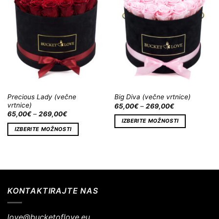
na
na
Wishlist
Wishlist
Precious Lady (večne
Big Diva (večne vrtnice)
vrtnice)
65,00
€
–
269,00
€
65,00
€
–
269,00
€
IZBERITE MOŽNOSTI
IZBERITE MOŽNOSTI
KONTAKTIRAJTE NAS
love@bucketoflove.eu