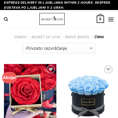
Skoči
EXPRESS DELIVERY IN LJUBLJANA WITHIN 2 HOURS. EKSPRES
DOSTAVA PO LJUBLJANI V 2 URAH.
na
vsebino
0
DOMOV
/
BUCKET OF LOVE
/
BARVE ŠKATEL
/
ČRNA
Akcija!
Dodaj
Dodaj
na
na
Wishlist
Wishlist