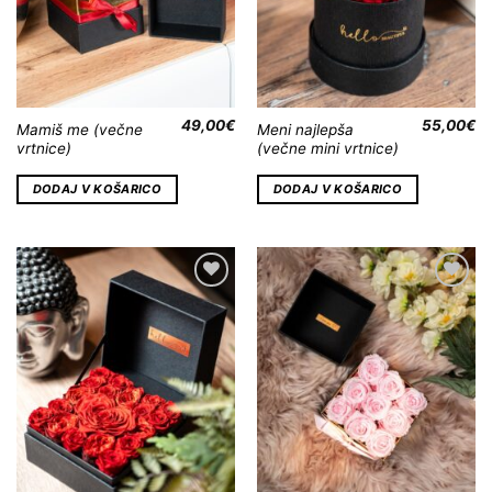
49,00
€
55,00
€
Mamiš me (večne
Meni najlepša
vrtnice)
(večne mini vrtnice)
DODAJ V KOŠARICO
DODAJ V KOŠARICO
Dodaj
Dodaj
na
na
Wishlist
Wishlist