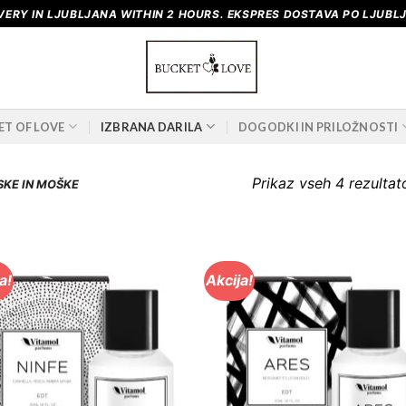
VERY IN LJUBLJANA WITHIN 2 HOURS. EKSPRES DOSTAVA PO LJUBLJ
ET OF LOVE
IZBRANA DARILA
DOGODKI IN PRILOŽNOSTI
Prikaz vseh 4 rezultat
SKE IN MOŠKE
a!
Akcija!
Dodaj
Dod
na
n
Wishlist
Wishl