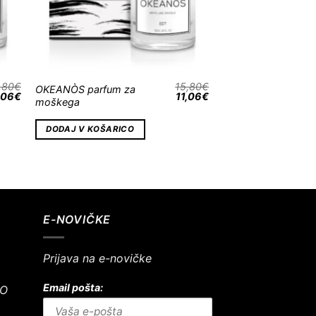
,80
€
15,80
€
OKEANÒS parfum za
,06
€
11,06
€
moškega
DODAJ V KOŠARICO
E-NOVIČKE
Prijava na e-novičke
Email pošta:
NO