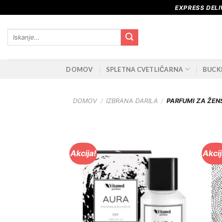
Skoči
EXPRESS DELI
na
vsebino
Išči:
DOMOV
SPLETNA CVETLIČARNA
BUCK
DOMOV
/
IZBRANA DARILA
/
PARFUMI ZA ŽEN
Akcija!
Akcij
Dodaj
na
Wishlist