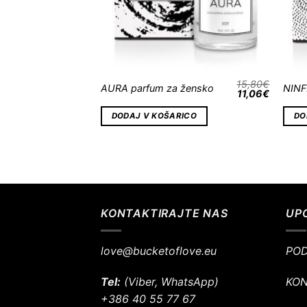
15,80
€
AURA parfum za žensko
NINF
11,06
€
DODAJ V KOŠARICO
DO
KONTAKTIRAJTE NAS
UP
love@bucketoflove.eu
POD
Tel:
(Viber, WhatsApp)
KO
+386 40 55 77 67