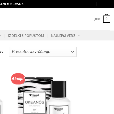
Assign a menu in Theme Options > Menus
Prijava
ANI V 2 URAH.
0
0,00
€
IZDELKI S POPUSTOM
NAJLEPŠI VERZI
ov
Akcija!
aj
Dodaj
a
na
ist
Wishlist