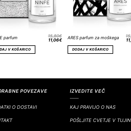
15,80
€
15
E parfum
ARES parfum za moškega
11,06
€
11
DAJ V KOŠARICO
DODAJ V KOŠARICO
ORABNE POVEZAVE
IZVEDITE VEČ
ATKI O DOSTAVI
KAJ PRAVIJO O NAS
NTAKT
POŠLJITE CVETJE V TUJI